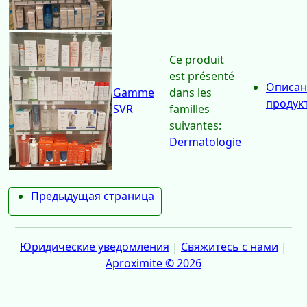
Описан
Bioderma,
dans les
продук
Eucerin
familles
suivantes:
Dermatologie
Ce produit
est présenté
Описан
Gamme
dans les
продук
SVR
familles
suivantes:
Dermatologie
Предыдущая страница