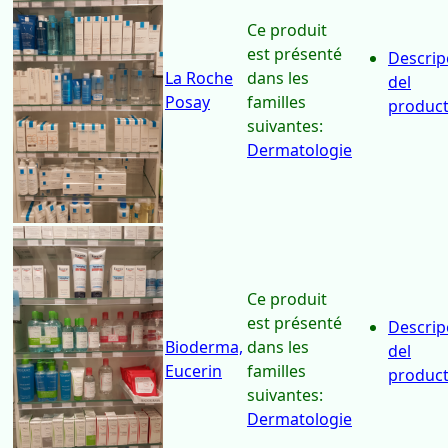
Dermatologie
Ce produit
est présenté
Descrip
La Roche
dans les
del
Posay
familles
produc
suivantes:
Dermatologie
Ce produit
est présenté
Descrip