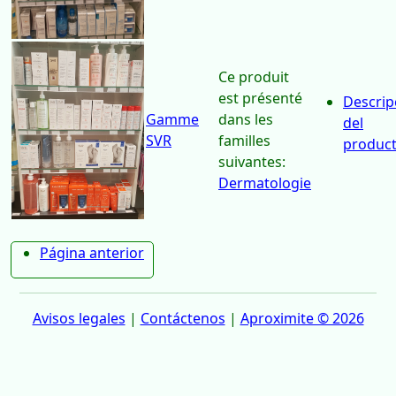
Bioderma,
dans les
del
Eucerin
familles
produc
suivantes:
Dermatologie
Ce produit
est présenté
Descrip
Gamme
dans les
del
SVR
familles
produc
suivantes:
Dermatologie
Página anterior