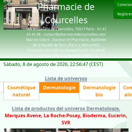
Pharmacie de
Conectar
Regístre
Courcelles
106 Boulevard de Courcelles, 75017 Paris - 01 47
63 45 48 - contact@pharmaciedecourcelles.com
Marine Solard , Docteur en Pharmacie, diplômée
de la faculté de Paris (Paris V, Descartes)
Ouverture du Lundi au Samedi (Lundi -Vendredi
8h30 - 20h, le Samedi 9h - 19h)
Sábado, 8 de agosto de 2026, 22:56:47 (CEST)
| visiteurs: 3906
Lista de universos
Cosmétique
Dermatologie
Dermatologie
Com
naturel
bio
ali
Lista de productos del universo Dermatologie
.
Marques Avene, La Roche-Posay, Bioderma, Eucerin,
SVR