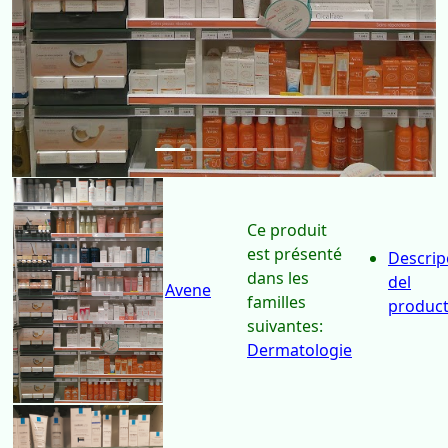
Ce produit
est présenté
Descrip
dans les
del
Avene
familles
produc
suivantes: