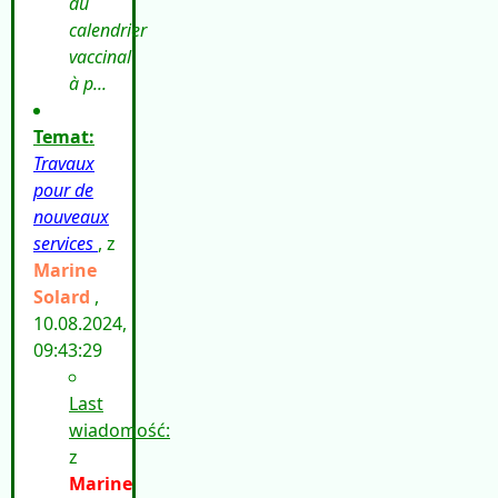
du
calendrier
vaccinal
à p...
Temat:
Travaux
pour de
nouveaux
services
, z
Marine
Solard
,
10.08.2024,
09:43:29
Last
wiadomość:
z
Marine