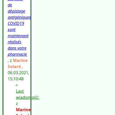
de
dépistage
antigéniques
COVID19
sont
maintenant
réalisés
dans votre
pharmacie
, z
Marine
Solard
,
06.03.2021,
15:10:48
Last
wiadomość:
z
Marine