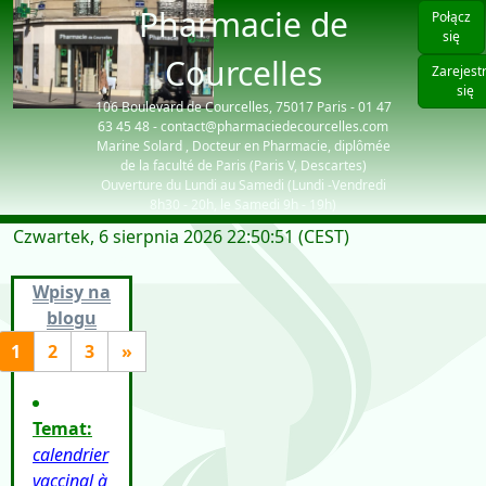
Pharmacie de
Połącz
się
Courcelles
Zarejest
się
106 Boulevard de Courcelles, 75017 Paris - 01 47
63 45 48 - contact@pharmaciedecourcelles.com
Marine Solard , Docteur en Pharmacie, diplômée
de la faculté de Paris (Paris V, Descartes)
Ouverture du Lundi au Samedi (Lundi -Vendredi
8h30 - 20h, le Samedi 9h - 19h)
Czwartek, 6 sierpnia 2026 22:50:51 (CEST)
| visiteurs: 6917
Wpisy na
blogu
1
2
3
»
Temat:
calendrier
vaccinal à