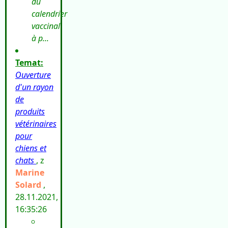
du
calendrier
vaccinal
à p...
Temat:
Ouverture
d'un rayon
de
produits
vétérinaires
pour
chiens et
chats
, z
Marine
Solard
,
28.11.2021,
16:35:26