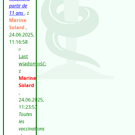
partir de
11 ans
, z
Marine
Solard
,
24.06.2025,
11:16:58
Last
wiadomość:
z
Marine
Solard
,
24.06.2025,
11:23:57
Toutes
les
vaccinations