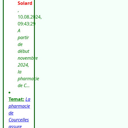
Solard
,
10.08.2024,
09:43:29
A
partir
de
début
novembre
2024,
la
pharmacie
de C...
Temat:
La
pharmacie
de
Courcelles
assure