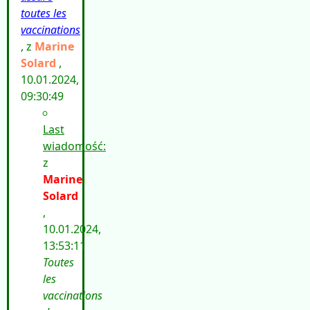
toutes les
vaccinations
, z
Marine
Solard
,
10.01.2024,
09:30:49
Last
wiadomość:
z
Marine
Solard
,
10.01.2024,
13:53:11
Toutes
les
vaccinations