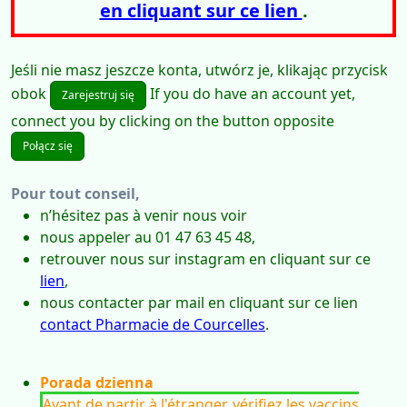
en cliquant sur ce lien
.
Jeśli nie masz jeszcze konta, utwórz je, klikając przycisk
obok
If you do have an account yet,
Zarejestruj się
connect you by clicking on the button opposite
Połącz się
Pour tout conseil,
n’hésitez pas à venir nous voir
nous appeler au 01 47 63 45 48,
retrouver nous sur instagram en cliquant sur ce
lien
,
nous contacter par mail en cliquant sur ce lien
contact Pharmacie de Courcelles
.
Porada dzienna
Avant de partir à l'étranger, vérifiez les vaccins