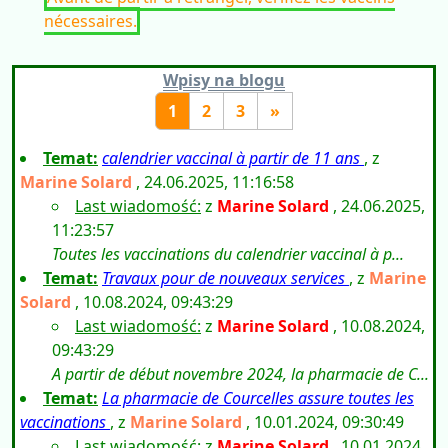
nécessaires.
Wpisy na blogu
1
2
3
»
Temat:
calendrier vaccinal à partir de 11 ans
, z
Marine Solard
, 24.06.2025, 11:16:58
Last wiadomość:
z
Marine Solard
, 24.06.2025,
11:23:57
Toutes les vaccinations du calendrier vaccinal à p...
Temat:
Travaux pour de nouveaux services
, z
Marine
Solard
, 10.08.2024, 09:43:29
Last wiadomość:
z
Marine Solard
, 10.08.2024,
09:43:29
A partir de début novembre 2024, la pharmacie de C...
Temat:
La pharmacie de Courcelles assure toutes les
vaccinations
, z
Marine Solard
, 10.01.2024, 09:30:49
Last wiadomość:
z
Marine Solard
, 10.01.2024,