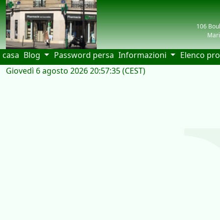
106 Boul
Mari
(current)
casa
Blog
Password persa
Informazioni
Elenco pro
Giovedì 6 agosto 2026 20:57:35 (CEST)
| visiteurs: 4958