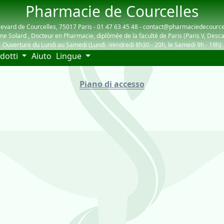
Pharmacie de Courcelles
evard de Courcelles, 75017 Paris - 01 47 63 45 48 - contact@pharmaciedecourc
ne Solard , Docteur en Pharmacie, diplômée de la faculté de Paris (Paris V, Desca
Ouverture du Lundi au Samedi (Lundi -Vendredi 8h30 - 20h, le Samedi 9h - 19h)
(current)
dotti
Aiuto
Lingue
Piano di accesso