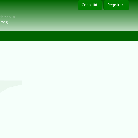
Connettiti
Registrarti
elles.com
rtes)