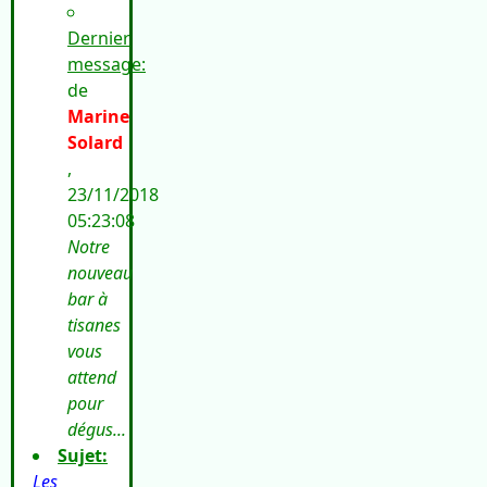
Dernier
message:
de
Marine
Solard
,
23/11/2018
05:23:08
Notre
nouveau
bar à
tisanes
vous
attend
pour
dégus...
Sujet:
Les