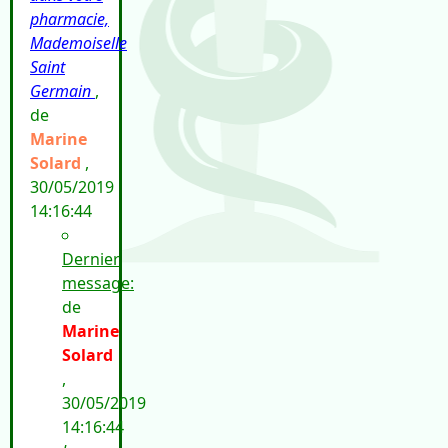
pharmacie,
Mademoiselle
Saint
Germain
,
de
Marine
Solard
,
30/05/2019
14:16:44
Dernier
message:
de
Marine
Solard
,
30/05/2019
14:16:44