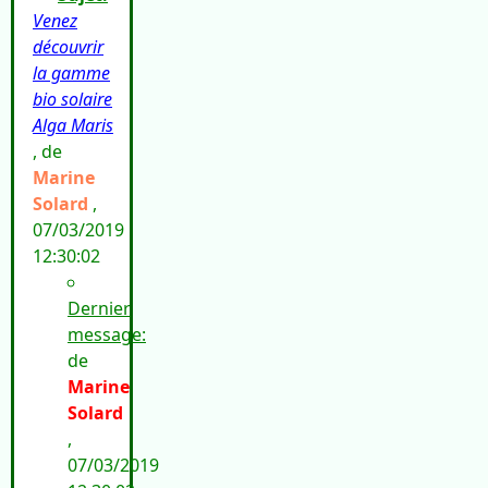
Venez
découvrir
la gamme
bio solaire
Alga Maris
, de
Marine
Solard
,
07/03/2019
12:30:02
Dernier
message:
de
Marine
Solard
,
07/03/2019