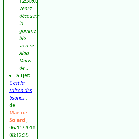
12:30:02
Venez
découvrir
la
gamme
bio
solaire
Alga
Maris
de...
Sujet:
C'est la
saison des
tisanes
,
de
Marine
Solard
,
06/11/2018
08:12:35