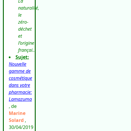
La
naturalité,
le
zéro-
déchet
et
l’origine
françai...
Sujet:
Nouvelle
gamme de
cosmétique
dans votre
pharmacie:
Lamazuma
, de
Marine
Solard
,
30/04/2019