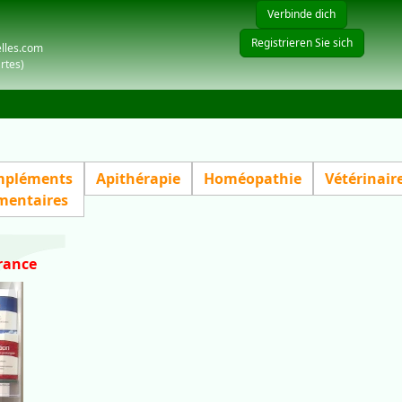
Verbinde dich
Registrieren Sie sich
elles.com
rtes)
pléments
Apithérapie
Homéopathie
Vétérinair
mentaires
rance