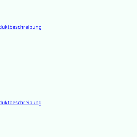
Gamme santé verte
duktbeschreibung
duktbeschreibung