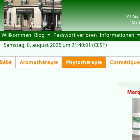
106 Boul
Mari
(current)
Willkommen
Blog
Passwort verloren
Informationen
Samstag, 8. august 2026 um 21:40:01 (CEST)
| visiteurs: 
Bébé
Aromathérapie
Phytothérapie
Cosmétique
Marq