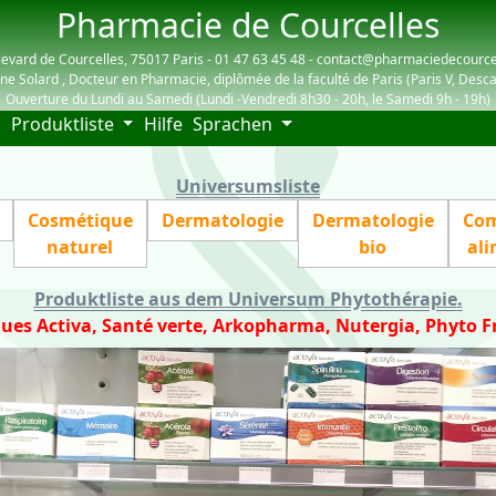
Pharmacie de Courcelles
evard de Courcelles, 75017 Paris - 01 47 63 45 48 - contact@pharmaciedecourc
ne Solard , Docteur en Pharmacie, diplômée de la faculté de Paris (Paris V, Desca
Ouverture du Lundi au Samedi (Lundi -Vendredi 8h30 - 20h, le Samedi 9h - 19h)
(current)
Produktliste
Hilfe
Sprachen
3818
Universumsliste
Cosmétique
Dermatologie
Dermatologie
Com
naturel
bio
ali
Produktliste aus dem Universum Phytothérapie
.
ues Activa, Santé verte, Arkopharma, Nutergia, Phyto F